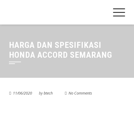
Skip
to
content
HARGA DAN SPESIFIKASI
HONDA ACCORD SEMARANG
11/06/2020
by
btech
No Comments