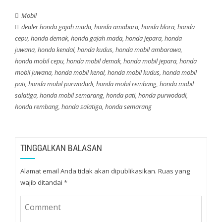
ACCORD
VTI-L 1.5 Turbo
Rp 972.200.000
Mobil
dealer honda gajah mada
,
honda amabara
,
honda blora
,
honda
cepu
,
honda demak
,
honda gajah mada
,
honda jepara
,
honda
juwana
,
honda kendal
,
honda kudus
,
honda mobil ambarawa
,
honda mobil cepu
,
honda mobil demak
,
honda mobil jepara
,
honda
mobil juwana
,
honda mobil kenal
,
honda mobil kudus
,
honda mobil
pati
,
honda mobil purwodadi
,
honda mobil rembang
,
honda mobil
salatiga
,
honda mobil semarang
,
honda pati
,
honda purwodadi
,
honda rembang
,
honda salatiga
,
honda semarang
TINGGALKAN BALASAN
Alamat email Anda tidak akan dipublikasikan.
Ruas yang
wajib ditandai
*