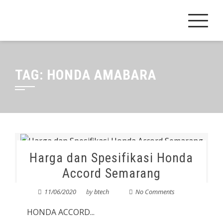
Skip
to
content
TAG:
HONDA AMABARA
Harga dan Spesifikasi Honda
Accord Semarang
11/06/2020
by
btech
No Comments
HONDA ACCORD...