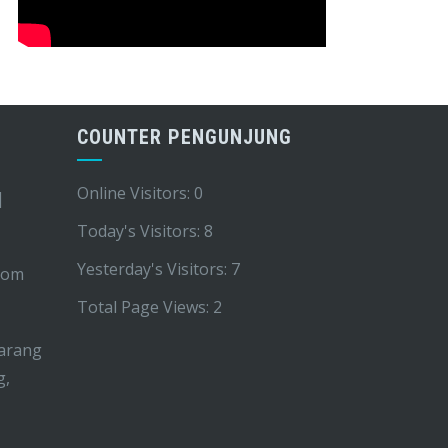
COUNTER PENGUNJUNG
Online Visitors:
0
|
Today's Visitors:
8
Yesterday's Visitors:
7
com
Total Page Views:
2
arang
g,