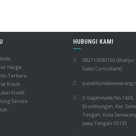
U
HUBUNGI KAMI
anda
082113930150 (Wahyu 
tar Harga
Sales Consultant)
mo Terbaru
pusathondasemarang.
at Kredit
lasi Kredit
Jl. Gajahmada No.142A,
ing Service
Brumbungan, Kec. Sem
tak
Tengah, Kota Semaran
Jawa Tengah 50135