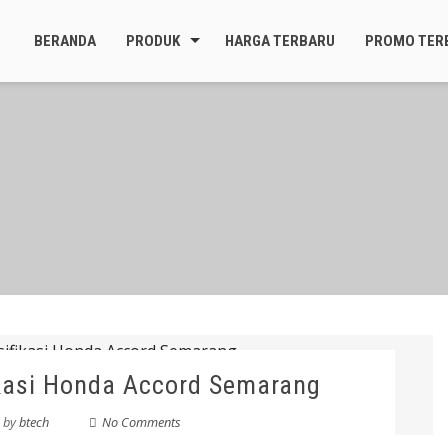
BERANDA
PRODUK
HARGA TERBARU
PROMO TER
kasi Honda Accord Semarang
by
btech
No Comments