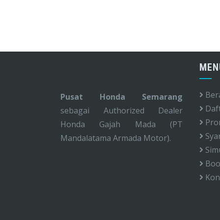
MEN
Ber
Pusat Honda Semarang
Daf
sebagai Authorized Dealer
Pro
Honda Gajah Mada (PT
Syar
Mandalatama Armada Motor).
Simu
Book
Kon