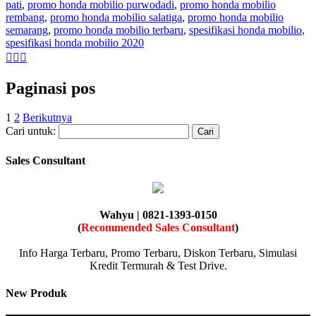
pati
,
promo honda mobilio purwodadi
,
promo honda mobilio
rembang
,
promo honda mobilio salatiga
,
promo honda mobilio
semarang
,
promo honda mobilio terbaru
,
spesifikasi honda mobilio
,
spesifikasi honda mobilio 2020
Paginasi pos
1
2
Berikutnya
Cari untuk:
Sales Consultant
Wahyu | 0821-1393-0150
(
Recommended Sales Consultant
)
Info Harga Terbaru, Promo Terbaru, Diskon Terbaru, Simulasi
Kredit Termurah & Test Drive.
New Produk