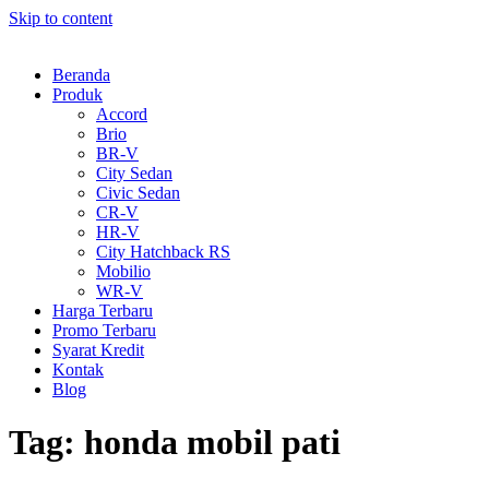
Skip to content
Beranda
Produk
Accord
Brio
BR-V
City Sedan
Civic Sedan
CR-V
HR-V
City Hatchback RS
Mobilio
WR-V
Harga Terbaru
Promo Terbaru
Syarat Kredit
Kontak
Blog
Tag:
honda mobil pati