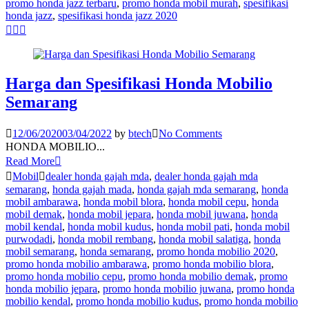
promo honda jazz terbaru
,
promo honda mobil murah
,
spesifikasi
honda jazz
,
spesifikasi honda jazz 2020
Harga dan Spesifikasi Honda Mobilio
Semarang
12/06/2020
03/04/2022
by
btech
No Comments
HONDA MOBILIO...
Read More
Mobil
dealer honda gajah mda
,
dealer honda gajah mda
semarang
,
honda gajah mada
,
honda gajah mda semarang
,
honda
mobil ambarawa
,
honda mobil blora
,
honda mobil cepu
,
honda
mobil demak
,
honda mobil jepara
,
honda mobil juwana
,
honda
mobil kendal
,
honda mobil kudus
,
honda mobil pati
,
honda mobil
purwodadi
,
honda mobil rembang
,
honda mobil salatiga
,
honda
mobil semarang
,
honda semarang
,
promo honda mobilio 2020
,
promo honda mobilio ambarawa
,
promo honda mobilio blora
,
promo honda mobilio cepu
,
promo honda mobilio demak
,
promo
honda mobilio jepara
,
promo honda mobilio juwana
,
promo honda
mobilio kendal
,
promo honda mobilio kudus
,
promo honda mobilio