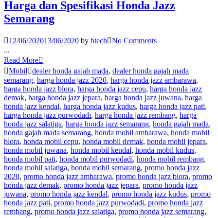
Harga dan Spesifikasi Honda Jazz
Semarang
12/06/2020
13/06/2020
by
btech
No Comments
...
Read More
Mobil
dealer honda gajah mada
,
dealer honda gajah mada
semarang
,
harga honda jazz 2020
,
harga honda jazz ambarawa
,
harga honda jazz blora
,
harga honda jazz cepu
,
harga honda jazz
demak
,
harga honda jazz jepara
,
harga honda jazz juwana
,
harga
honda jazz kendal
,
harga honda jazz kudus
,
harga honda jazz pati
,
harga honda jazz purwodadi
,
harga honda jazz rembang
,
harga
honda jazz salatiga
,
harga honda jazz semarang
,
honda gajah mada
,
honda gajah mada semarang
,
honda mobil ambarawa
,
honda mobil
blora
,
honda mobil cepu
,
honda mobil demak
,
honda mobil jepara
,
honda mobil juwana
,
honda mobil kendal
,
honda mobil kudus
,
honda mobil pati
,
honda mobil purwodadi
,
honda mobil rembang
,
honda mobil salatiga
,
honda mobil semarang
,
promo honda jazz
2020
,
promo honda jazz ambarawa
,
promo honda jazz blora
,
promo
honda jazz demak
,
promo honda jazz jepara
,
promo honda jazz
juwana
,
promo honda jazz kendal
,
promo honda jazz kudus
,
promo
honda jazz pati
,
promo honda jazz purwodadi
,
promo honda jazz
rembang
,
promo honda jazz salatiga
,
promo honda jazz semarang
,