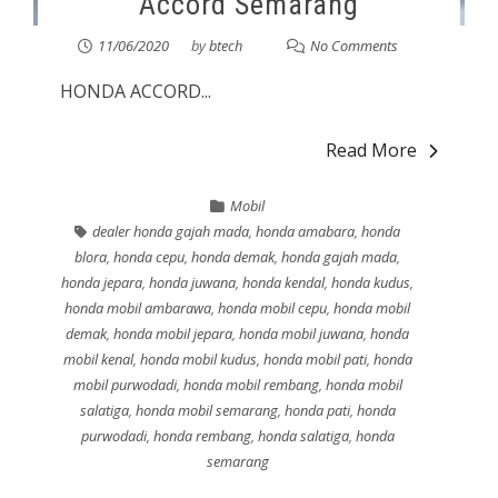
Accord Semarang
11/06/2020
by
btech
No Comments
HONDA ACCORD...
Read More
Mobil
dealer honda gajah mada
,
honda amabara
,
honda
blora
,
honda cepu
,
honda demak
,
honda gajah mada
,
honda jepara
,
honda juwana
,
honda kendal
,
honda kudus
,
honda mobil ambarawa
,
honda mobil cepu
,
honda mobil
demak
,
honda mobil jepara
,
honda mobil juwana
,
honda
mobil kenal
,
honda mobil kudus
,
honda mobil pati
,
honda
mobil purwodadi
,
honda mobil rembang
,
honda mobil
salatiga
,
honda mobil semarang
,
honda pati
,
honda
purwodadi
,
honda rembang
,
honda salatiga
,
honda
semarang