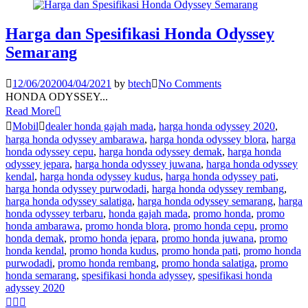
Harga dan Spesifikasi Honda Odyssey
Semarang
12/06/2020
04/04/2021
by
btech
No Comments
HONDA ODYSSEY...
Read More
Mobil
dealer honda gajah mada
,
harga honda odyssey 2020
,
harga honda odyssey ambarawa
,
harga honda odyssey blora
,
harga
honda odyssey cepu
,
harga honda odyssey demak
,
harga honda
odyssey jepara
,
harga honda odyssey juwana
,
harga honda odyssey
kendal
,
harga honda odyssey kudus
,
harga honda odyssey pati
,
harga honda odyssey purwodadi
,
harga honda odyssey rembang
,
harga honda odyssey salatiga
,
harga honda odyssey semarang
,
harga
honda odyssey terbaru
,
honda gajah mada
,
promo honda
,
promo
honda ambarawa
,
promo honda blora
,
promo honda cepu
,
promo
honda demak
,
promo honda jepara
,
promo honda juwana
,
promo
honda kendal
,
promo honda kudus
,
promo honda pati
,
promo honda
purwodadi
,
promo honda rembang
,
promo honda salatiga
,
promo
honda semarang
,
spesifikasi honda adyssey
,
spesifikasi honda
adyssey 2020