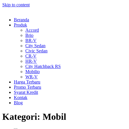
Skip to content
Beranda
Produk
Accord
Brio
BR-V
City Sedan
Civic Sedan
CR-V
HR-V
City Hatchback RS
Mobilio
WR-V
Harga Terbaru
Promo Terbaru
Syarat Kredit
Kontak
Blog
Kategori:
Mobil