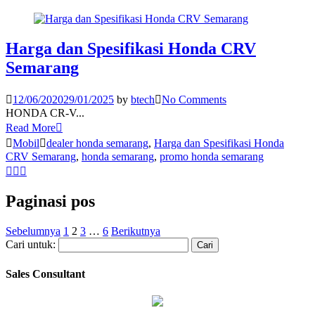
Harga dan Spesifikasi Honda CRV
Semarang
12/06/2020
29/01/2025
by
btech
No Comments
HONDA CR-V...
Read More
Mobil
dealer honda semarang
,
Harga dan Spesifikasi Honda
CRV Semarang
,
honda semarang
,
promo honda semarang
Paginasi pos
Sebelumnya
1
2
3
…
6
Berikutnya
Cari untuk:
Sales Consultant