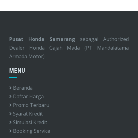
Pusat Honda Semarang
sebagai Authorized
Dealer Honda Gajah Mada (PT Mandalatama
Armada Motor).
MENU
Beranda
Daftar Harga
Promo Terbaru
Syarat Kredit
Simulasi Kredit
Booking Service