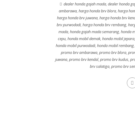
dealer honda gajah mada
,
dealer honda g
ambarawa
,
harga honda brv blora
,
harga hon
harga honda brv juwana
,
harga honda brv ken
brv purwodadi
,
harga honda brv rembang
,
harg
mada
,
honda gajah mada semarang
,
honda m
cepu
,
honda mobil demak
,
honda mobil jepara
honda mobil purwodadi
,
honda mobil rembang
promo brv ambarawa
,
promo brv blora
,
pro
juwana
,
promo brv kendal
,
promo brv kudus
,
pr
brv salatiga
,
promo brv se