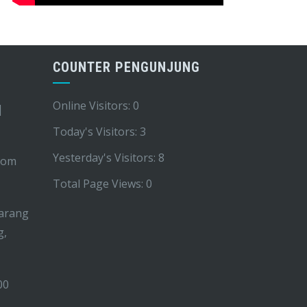
COUNTER PENGUNJUNG
Online Visitors:
0
|
Today's Visitors:
3
Yesterday's Visitors:
8
com
Total Page Views:
0
arang
g,
00