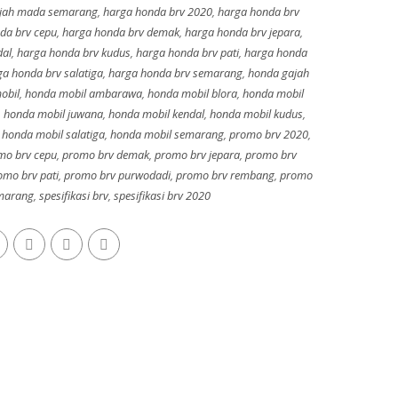
ajah mada semarang
,
harga honda brv 2020
,
harga honda brv
da brv cepu
,
harga honda brv demak
,
harga honda brv jepara
,
dal
,
harga honda brv kudus
,
harga honda brv pati
,
harga honda
a honda brv salatiga
,
harga honda brv semarang
,
honda gajah
obil
,
honda mobil ambarawa
,
honda mobil blora
,
honda mobil
,
honda mobil juwana
,
honda mobil kendal
,
honda mobil kudus
,
,
honda mobil salatiga
,
honda mobil semarang
,
promo brv 2020
,
mo brv cepu
,
promo brv demak
,
promo brv jepara
,
promo brv
omo brv pati
,
promo brv purwodadi
,
promo brv rembang
,
promo
marang
,
spesifikasi brv
,
spesifikasi brv 2020