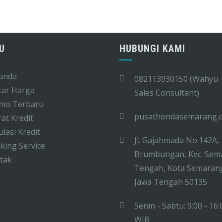
U
HUBUNGI KAMI
anda
082113930150 (Wahyu 
tar Harga
Sales Consultant)
mo Terbaru
pusathondasemarang.
at Kredit
lasi Kredit
Jl. Gajahmada No.142A,
ing Service
Brumbungan, Kec. Sem
tak
Tengah, Kota Semaran
Jawa Tengah 50135
Senin - Sabtu: 9:00 - 16:
WIB