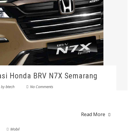
kasi Honda BRV N7X Semarang
by
btech
No Comments
Read More
Mobil