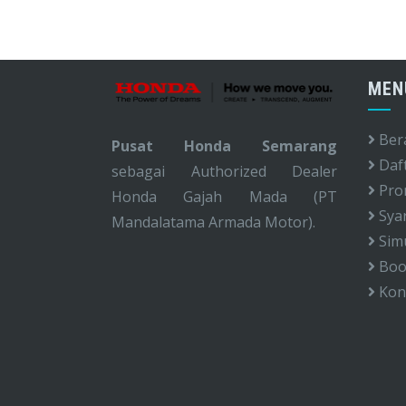
MEN
Ber
Pusat Honda Semarang
Daf
sebagai Authorized Dealer
Pro
Honda Gajah Mada (PT
Syar
Mandalatama Armada Motor).
Simu
Book
Kon