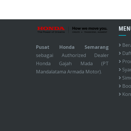
MEN
Ber
Pusat Honda Semarang
Daf
sebagai Authorized Dealer
Pro
Honda Gajah Mada (PT
Syar
Mandalatama Armada Motor).
Simu
Book
Kon