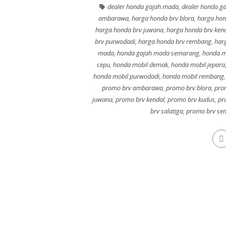
dealer honda gajah mada
,
dealer honda g
ambarawa
,
harga honda brv blora
,
harga hon
harga honda brv juwana
,
harga honda brv ken
brv purwodadi
,
harga honda brv rembang
,
harg
mada
,
honda gajah mada semarang
,
honda m
cepu
,
honda mobil demak
,
honda mobil jepara
honda mobil purwodadi
,
honda mobil rembang
promo brv ambarawa
,
promo brv blora
,
pro
juwana
,
promo brv kendal
,
promo brv kudus
,
pr
brv salatiga
,
promo brv se