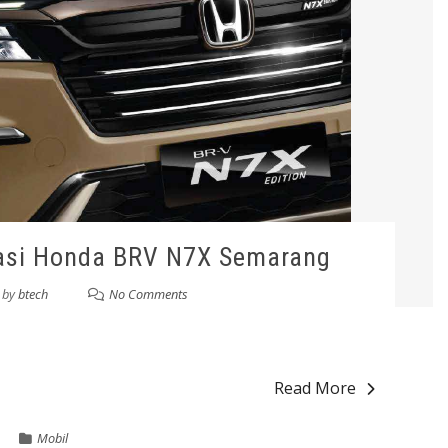
kasi Honda BRV N7X Semarang
by
btech
No Comments
Read More
Mobil