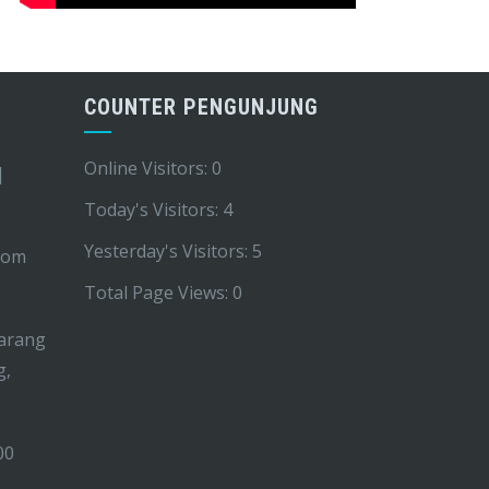
COUNTER PENGUNJUNG
Online Visitors:
0
|
Today's Visitors:
4
Yesterday's Visitors:
5
com
Total Page Views:
0
arang
g,
00