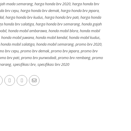
ajah mada semarang
,
harga honda brv 2020
,
harga honda brv
da brv cepu
,
harga honda brv demak
,
harga honda brv jepara
,
dal
,
harga honda brv kudus
,
harga honda brv pati
,
harga honda
a honda brv salatiga
,
harga honda brv semarang
,
honda gajah
obil
,
honda mobil ambarawa
,
honda mobil blora
,
honda mobil
,
honda mobil juwana
,
honda mobil kendal
,
honda mobil kudus
,
,
honda mobil salatiga
,
honda mobil semarang
,
promo brv 2020
,
mo brv cepu
,
promo brv demak
,
promo brv jepara
,
promo brv
omo brv pati
,
promo brv purwodadi
,
promo brv rembang
,
promo
marang
,
spesifikasi brv
,
spesifikasi brv 2020