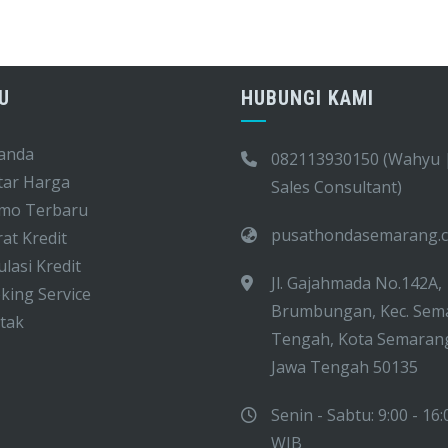
U
HUBUNGI KAMI
anda
082113930150 (Wahyu 
tar Harga
Sales Consultant)
mo Terbaru
pusathondasemarang.
at Kredit
lasi Kredit
Jl. Gajahmada No.142A,
ing Service
Brumbungan, Kec. Sem
tak
Tengah, Kota Semaran
Jawa Tengah 50135
Senin - Sabtu: 9:00 - 16:
WIB