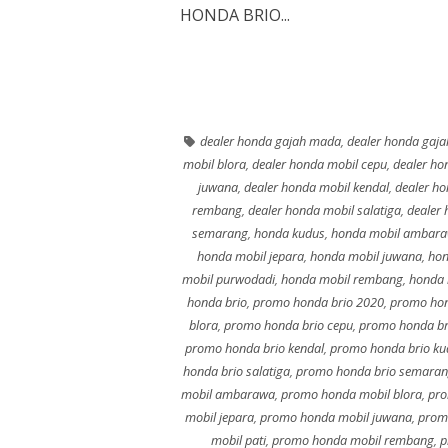
HONDA BRIO...
dealer honda gajah mada
,
dealer honda gaj
mobil blora
,
dealer honda mobil cepu
,
dealer ho
juwana
,
dealer honda mobil kendal
,
dealer h
rembang
,
dealer honda mobil salatiga
,
dealer
semarang
,
honda kudus
,
honda mobil ambar
honda mobil jepara
,
honda mobil juwana
,
hon
mobil purwodadi
,
honda mobil rembang
,
honda 
honda brio
,
promo honda brio 2020
,
promo hon
blora
,
promo honda brio cepu
,
promo honda br
promo honda brio kendal
,
promo honda brio ku
honda brio salatiga
,
promo honda brio semara
mobil ambarawa
,
promo honda mobil blora
,
pro
mobil jepara
,
promo honda mobil juwana
,
prom
mobil pati
,
promo honda mobil rembang
,
p