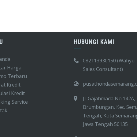
U
HUBUNGI KAMI
anda
082113930150 (Wahyu 
tar Harga
Sales Consultant)
mo Terbaru
pusathondasemarang.
at Kredit
lasi Kredit
Jl. Gajahmada No.142A,
ing Service
Brumbungan, Kec. Sem
tak
Tengah, Kota Semaran
Jawa Tengah 50135