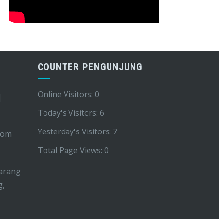
COUNTER PENGUNJUNG
Online Visitors:
0
|
Today's Visitors:
6
Yesterday's Visitors:
7
com
Total Page Views:
0
arang
g,