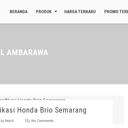
BERANDA
PRODUK
HARGA TERBARU
PROMO TER
IL AMBARAWA
ikasi Honda Brio Semarang
by
btech
No Comments