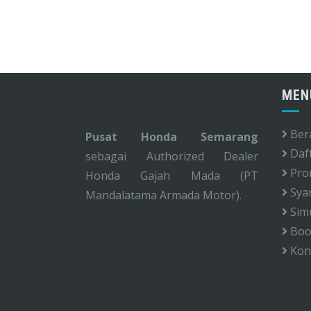
MEN
Ber
Pusat Honda Semarang
Daf
sebagai Authorized Dealer
Pro
Honda Gajah Mada (PT
Syar
Mandalatama Armada Motor).
Simu
Book
Kon